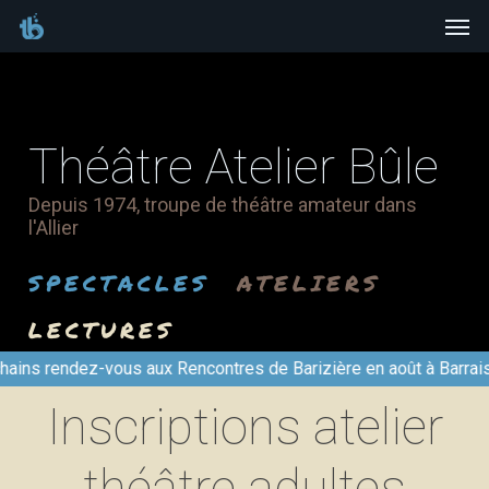
Men
Skip
to
main
content
Théâtre
Atelier
Bûle
Depuis
1974,
troupe
de
théâtre
amateur
dans
l'Allier
SPECTACLES
ATELIERS
LECTURES
ez-vous aux Rencontres de Barizière en août à Barrais-Bussolles
Inscriptions atelier
théâtre adultes