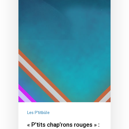
Les P’titbûle
« P’tits chap’rons rouges » :