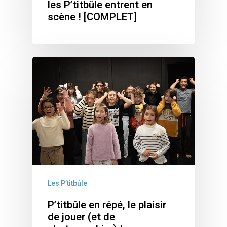
les P’titbûle entrent en
scène ! [COMPLET]
Les P’titbûle
P’titbûle en répé, le plaisir
de jouer (et de