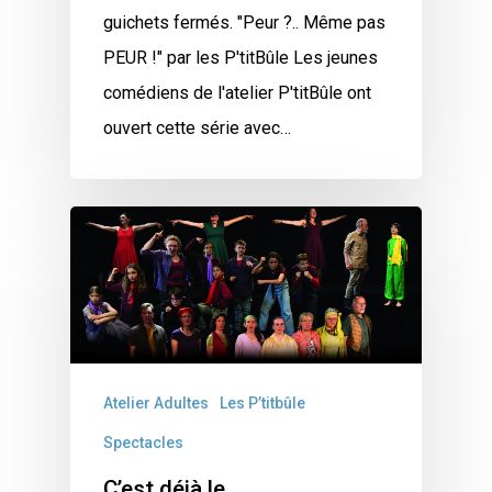
guichets fermés. "Peur ?.. Même pas
PEUR !" par les P'titBûle Les jeunes
comédiens de l'atelier P'titBûle ont
ouvert cette série avec…
Atelier Adultes
Les P’titbûle
Spectacles
C’est déjà le