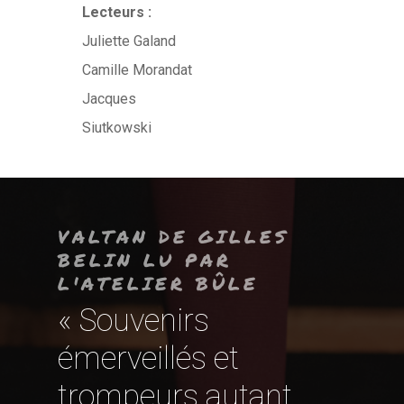
Lecteurs :
Juliette Galand
Camille Morandat
Jacques
Siutkowski
VALTAN DE GILLES
BELIN LU PAR
L'ATELIER BÛLE
« Souvenirs
émerveillés et
trompeurs autant