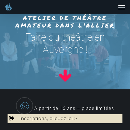
Men
Skip
to
ATELIER DE THÉÂTRE
main
AMATEUR DANS L'ALLIER
content
Faire du théâtre en
Auvergne !
A partir de 16 ans – place limitées
Inscriptions, cliquez ici >