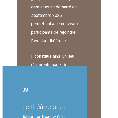
dernier ayant démarré en
septembre 2025,
permettant à de nouveaux
participants de rejoindre
l’aventure théâtrale.
Il constitue ainsi un lieu
d’apprentissage, de
créativité et de partage,
contribuant au
”
développement culturel
local et à l’épanouissement
Le théâtre peut
personnel de chacun.
être le lieu où il