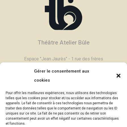
Théâtre Atelier Bûle
Espace "Jean Jaurès" - 1 rue des frères
Degand - 03800 Gannat
Gérer le consentement aux
Tél :
04 70 90 11 79
cookies
Contactez-nous,
cliquez ici >
Pour offrir les meilleures expériences, nous utilisons des technologies
Email :
contac
t@theatrebule.fr
telles que les cookies pour stocker et/ou accéder aux informations des
appareils. Le fait de consentir à ces technologies nous permettra de
InfosBûle, lettre d'informations >
traiter des données telles que le comportement de navigation ou les ID
uniques sur ce site. Le fait de ne pas consentir ou de retirer son
consentement peut avoir un effet négatif sur certaines caractéristiques
© Théâtre Atelier Bûle - 2025
et fonctions.