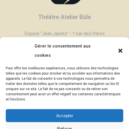
Théâtre Atelier Bûle
Espace "Jean Jaurès" - 1 rue des frères
Degand - 03800 Gannat
Gérer le consentement aux
Tél :
04 70 90 11 79
cookies
Contactez-nous,
cliquez ici >
Pour offrir les meilleures expériences, nous utilisons des technologies
Email :
contac
t@theatrebule.fr
telles que les cookies pour stocker et/ou accéder aux informations des
appareils. Le fait de consentir à ces technologies nous permettra de
InfosBûle, lettre d'informations >
traiter des données telles que le comportement de navigation ou les ID
uniques sur ce site. Le fait de ne pas consentir ou de retirer son
consentement peut avoir un effet négatif sur certaines caractéristiques
© Théâtre Atelier Bûle - 2025
et fonctions.
Photographies :
Eric Pouyet -
Accepter
uncaillou.blogspot.com
(sauf mention
contraire)
Refuser