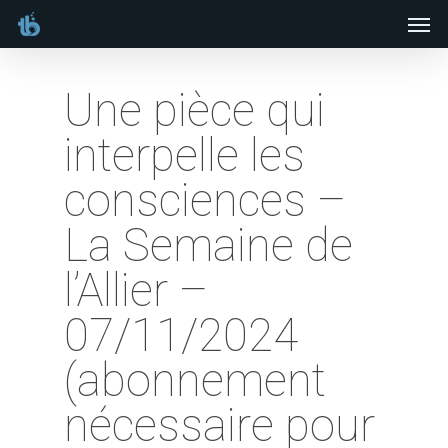
Men
Skip
to
main
Une pièce qui
content
interpelle les
consciences –
La Semaine de
l’Allier –
07/11/2024
(abonnement
nécessaire pour