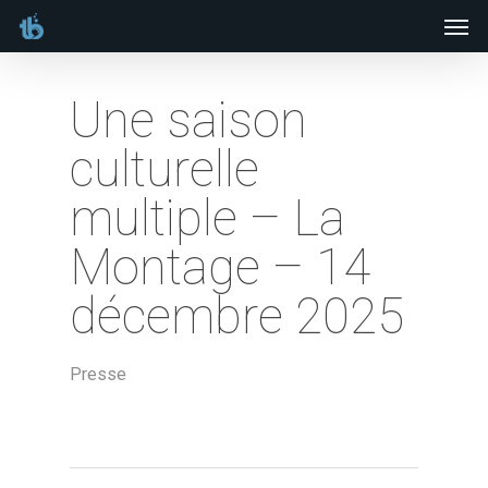
Men
Skip
to
main
Une saison
content
culturelle
multiple – La
Montage – 14
décembre 2025
Presse