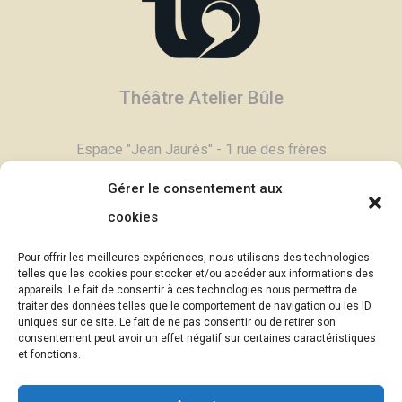
Théâtre Atelier Bûle
Espace "Jean Jaurès" - 1 rue des frères
Degand - 03800 Gannat
Gérer le consentement aux
Tél :
04 70 90 11 79
cookies
Contactez-nous,
cliquez ici >
Pour offrir les meilleures expériences, nous utilisons des technologies
Email :
contac
t@theatrebule.fr
telles que les cookies pour stocker et/ou accéder aux informations des
appareils. Le fait de consentir à ces technologies nous permettra de
InfosBûle, lettre d'informations >
traiter des données telles que le comportement de navigation ou les ID
uniques sur ce site. Le fait de ne pas consentir ou de retirer son
consentement peut avoir un effet négatif sur certaines caractéristiques
© Théâtre Atelier Bûle - 2025
et fonctions.
Photographies :
Eric Pouyet -