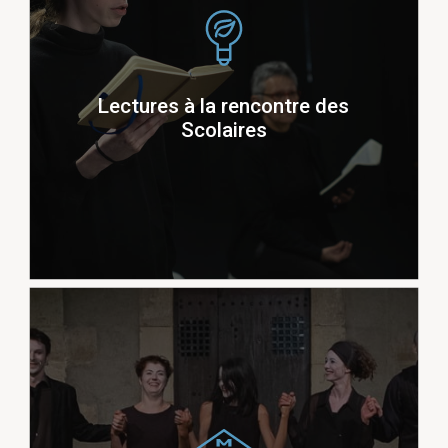
collège Joseph Hennequin de
avec le
) :
Gannat
Chateaureynaud Mémoire de
Géronimo, Cinquantième anniversaire
Lectures à la rencontre des
de la Libération des camps, L’enfant
Scolaires
Peul, contes maliens, Lectures sur
Toiles, Les athlètes dans leur tête…
Lectures, spectacles et animations :