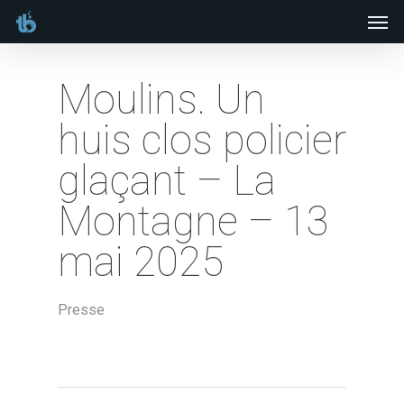
Men
Skip
to
main
Moulins. Un
content
huis clos policier
glaçant – La
Montagne – 13
mai 2025
Presse