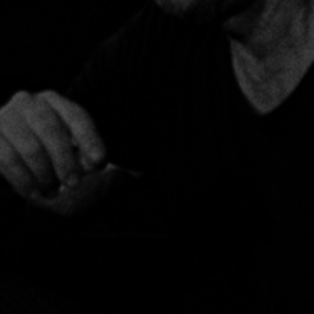
et la Mort" d’Ariel Dorfman
Spectacles