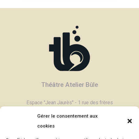
Théâtre Atelier Bûle
Espace "Jean Jaurès" - 1 rue des frères
Degand - 03800 Gannat
Gérer le consentement aux
Tél :
04 70 90 11 79
cookies
Contactez-nous,
cliquez ici >