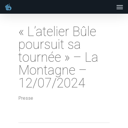
Men
Skip
to
main
« L’atelier Bûle
content
poursuit sa
tournée » – La
Montagne –
12/07/2024
Presse