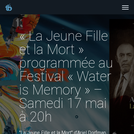
Men
Skip
to
main
« La Jeune Fille
content
et la Mort »
programmée au
Festival « Water
is Memory » –
Samedi 17 mai
à 20h
"La Jeune Fille et la Mort" d’Ariel Dorfman
,