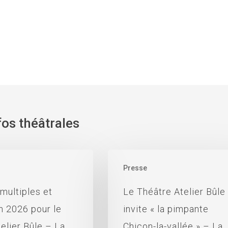
fos théâtrales
Presse
 multiples et
Le Théâtre Atelier Bûle
n 2026 pour le
invite « la pimpante
telier Bûle – La
Chicon-la-vallée » – La