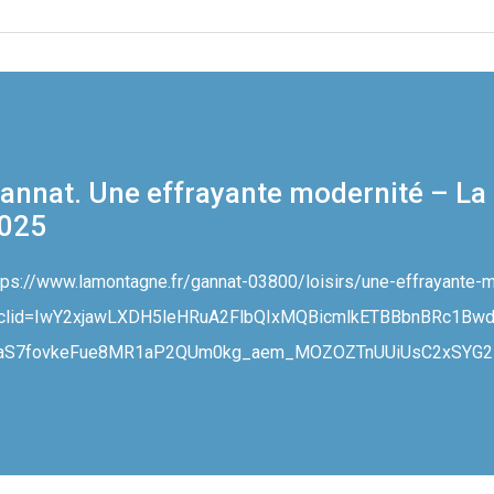
annat. Une effrayante modernité – La 
025
tps://www.lamontagne.fr/gannat-03800/loisirs/une-effrayante
clid=IwY2xjawLXDH5leHRuA2FlbQIxMQBicmlkETBBbnBRc1B
aS7fovkeFue8MR1aP2QUm0kg_aem_MOZOZTnUUiUsC2xSYG