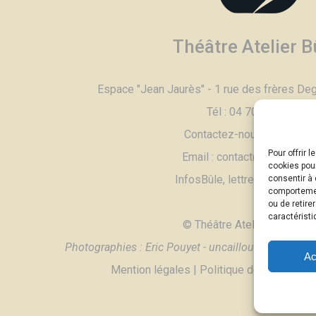
Théâtre Atelier B
Espace "Jean Jaurès" - 1 rue des frères De
Tél :
04 70 90 11 79
Contactez-nous,
cliquez ic
Pour offrir 
Email :
contac
t@theatrebule
cookies pour
InfosBûle, lettre d'informati
consentir à 
comportement
ou de retire
caractéristi
© Théâtre Atelier Bûle - 2
Photographies :
Eric Pouyet - uncaillou.blogspot.c
Ac
Mention légales
|
Politique de confidenti