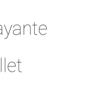
ayante
let