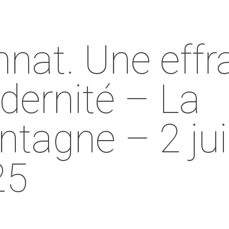
nat. Une effr
ernité – La
tagne – 2 juil
25