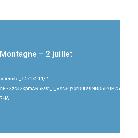
Montagne – 2 juillet
-modernite_14714211/?
wdnFSSzc4SkpmAR5K9d_i_Vsc3QYprD0U9INBD6EYiP75sZwW-
27HA