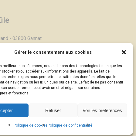
ûle
gand - 03800 Gannat
Gérer le consentement aux cookies
i >
les meilleures expériences, nous utilisons des technologies telles que les
.fr
 stocker et/ou accéder aux informations des appareils. Le fait de
ons >
ces technologies nous permettra de traiter des données telles que le
 de navigation ou les ID uniques sur ce site. Le fait de ne pas consentir
r son consentement peut avoir un effet négatif sur certaines
ques et fonctions.
025
om
(sauf mention contraire)
cepter
Refuser
Voir les préférences
alité des données
Politique de cookies
Politique de confidentialité