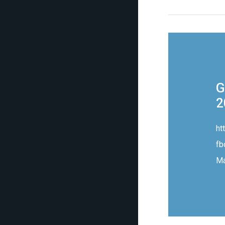
G
2
ht
fb
M