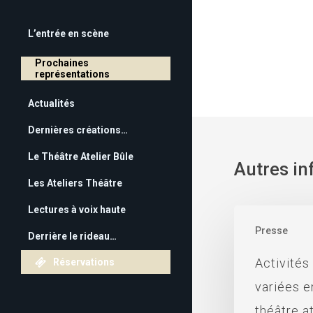
L’entrée en scène
Prochaines
représentations
Actualités
Dernières créations…
Le Théâtre Atelier Bûle
Autres in
Plus de 50 ans d’émotions
Les Ateliers Théâtre
théâtrales!
Rejoignez l’aventure
Lectures à voix haute
Historique du Théâtre Bûle
théâtrale!
Presse
Derrière le rideau…
Activités et pratiques
Atelier Théâtre Adultes
théâtrales
Contact et accès
Activités
Réservations
Atelier Les P’titbûle
Le Mur des spectacles
Faire venir le Théâtre Atelier
variées e
Bûle
L’association
théâtre a