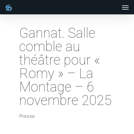
Men
Skip
to
main
Gannat. Salle
content
comble au
théâtre pour «
Romy » – La
Montage – 6
novembre 2025
Presse