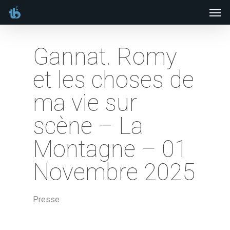
Men
Skip
to
main
Gannat. Romy
content
et les choses de
ma vie sur
scène – La
Montagne – 01
Novembre 2025
Presse