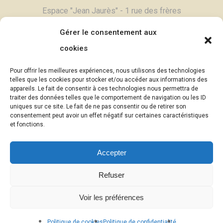
Espace "Jean Jaurès" - 1 rue des frères
Degand - 03800 Gannat
Gérer le consentement aux
Tél :
04 70 90 11 79
cookies
Contactez-nous,
cliquez ici >
Pour offrir les meilleures expériences, nous utilisons des technologies
Email :
contac
t@theatrebule.fr
telles que les cookies pour stocker et/ou accéder aux informations des
appareils. Le fait de consentir à ces technologies nous permettra de
InfosBûle, lettre d'informations >
traiter des données telles que le comportement de navigation ou les ID
uniques sur ce site. Le fait de ne pas consentir ou de retirer son
consentement peut avoir un effet négatif sur certaines caractéristiques
© Théâtre Atelier Bûle - 2025
et fonctions.
Photographies :
Eric Pouyet -
Accepter
uncaillou.blogspot.com
(sauf mention
contraire)
Refuser
Mention légales
|
Politique de confidentialité
Voir les préférences
des données
Politique de cookies
Politique de confidentialité