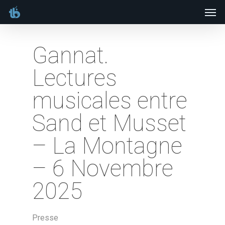
Men
Skip
to
main
Gannat.
content
Lectures
musicales entre
Sand et Musset
– La Montagne
– 6 Novembre
2025
Presse