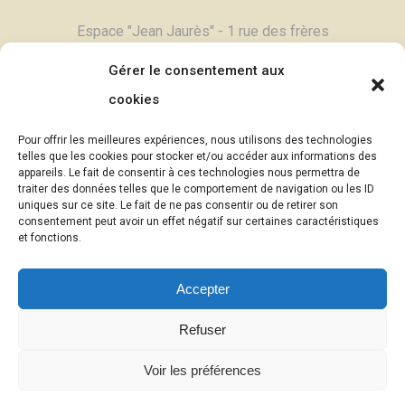
Espace "Jean Jaurès" - 1 rue des frères
Degand - 03800 Gannat
Gérer le consentement aux
Tél :
04 70 90 11 79
cookies
Contactez-nous,
cliquez ici >
Pour offrir les meilleures expériences, nous utilisons des technologies
Email :
contac
t@theatrebule.fr
telles que les cookies pour stocker et/ou accéder aux informations des
appareils. Le fait de consentir à ces technologies nous permettra de
InfosBûle, lettre d'informations >
traiter des données telles que le comportement de navigation ou les ID
uniques sur ce site. Le fait de ne pas consentir ou de retirer son
consentement peut avoir un effet négatif sur certaines caractéristiques
© Théâtre Atelier Bûle - 2025
et fonctions.
Photographies :
Eric Pouyet -
Accepter
uncaillou.blogspot.com
(sauf mention
contraire)
Refuser
Mention légales
|
Politique de confidentialité
Voir les préférences
des données