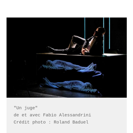
"Un juge"

de et avec Fabio Alessandrini

Crédit photo : Roland Baduel