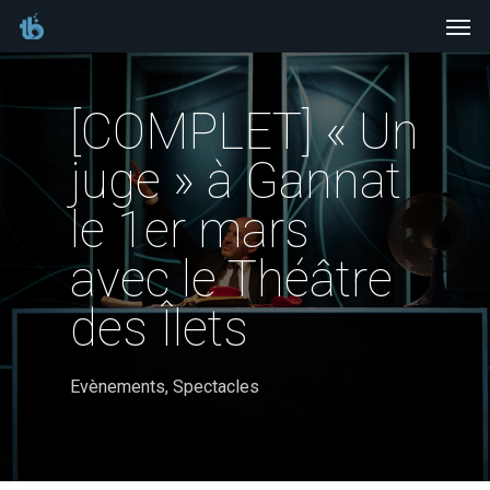
Men
Skip
to
main
[COMPLET] « Un
content
juge » à Gannat
le 1er mars
avec le Théâtre
des Îlets
Evènements
,
Spectacles