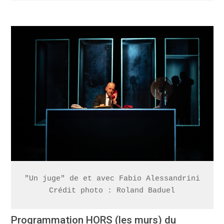
"Un juge" de et avec Fabio Alessandrini

Crédit photo : Roland Baduel
Programmation HORS (les murs) du