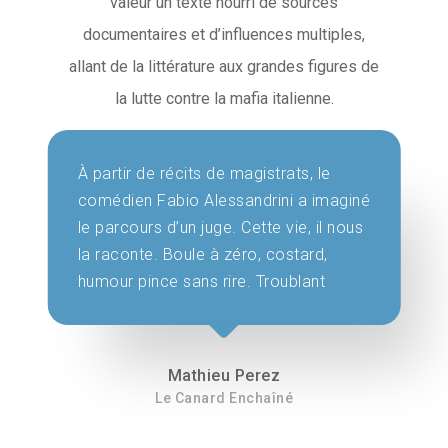
valeur un texte nourri de sources
documentaires et d’influences multiples,
allant de la littérature aux grandes figures de
la lutte contre la mafia italienne.
À partir de récits de magistrats, le
comédien Fabio Alessandrini a imaginé
le parcours d’un juge. Cette vie, il nous
la raconte. Boule à zéro, costard,
humour pince sans rire. Troublant
Mathieu Perez
Le Canard Enchaîné