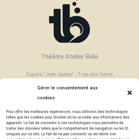
Théâtre Atelier Bûle
Espace "Jean Jaurès" - 1 rue des frères
Degand - 03800 Gannat
Gérer le consentement aux
Tél :
04 70 90 11 79
cookies
Contactez-nous,
cliquez ici >
Pour offrir les meilleures expériences, nous utilisons des technologies
Email :
contac
t@theatrebule.fr
telles que les cookies pour stocker et/ou accéder aux informations des
appareils. Le fait de consentir à ces technologies nous permettra de
InfosBûle, lettre d'informations >
traiter des données telles que le comportement de navigation ou les ID
uniques sur ce site. Le fait de ne pas consentir ou de retirer son