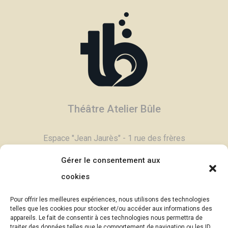
Théâtre Atelier Bûle
Espace "Jean Jaurès" - 1 rue des frères
Degand - 03800 Gannat
Gérer le consentement aux
Tél :
04 70 90 11 79
cookies
Contactez-nous,
cliquez ici >
Pour offrir les meilleures expériences, nous utilisons des technologies
Email :
contac
t@theatrebule.fr
telles que les cookies pour stocker et/ou accéder aux informations des
appareils. Le fait de consentir à ces technologies nous permettra de
InfosBûle, lettre d'informations >
traiter des données telles que le comportement de navigation ou les ID