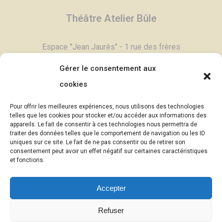
Théâtre Atelier Bûle
Espace "Jean Jaurès" - 1 rue des frères
Degand - 03800 Gannat
Gérer le consentement aux
Tél :
04 70 90 11 79
cookies
Contactez-nous,
cliquez ici >
Pour offrir les meilleures expériences, nous utilisons des technologies
Email :
contac
t@theatrebule.fr
telles que les cookies pour stocker et/ou accéder aux informations des
appareils. Le fait de consentir à ces technologies nous permettra de
InfosBûle, lettre d'informations >
traiter des données telles que le comportement de navigation ou les ID
uniques sur ce site. Le fait de ne pas consentir ou de retirer son
consentement peut avoir un effet négatif sur certaines caractéristiques
© Théâtre Atelier Bûle - 2025
et fonctions.
Photographies :
Eric Pouyet -
Accepter
uncaillou.blogspot.com
(sauf mention
contraire)
Refuser
Mention légales
|
Politique de confidentialité