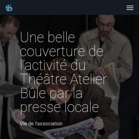
Men
Skip
to
main
Une belle
content
couverture de
l’activité du
Théâtre Atelier
Bûle par la
presse locale
Vie de l'association