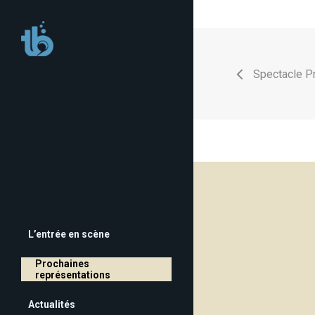
Skip
to
main
Spectacle P
content
L’entrée en scène
Prochaines
représentations
Actualités