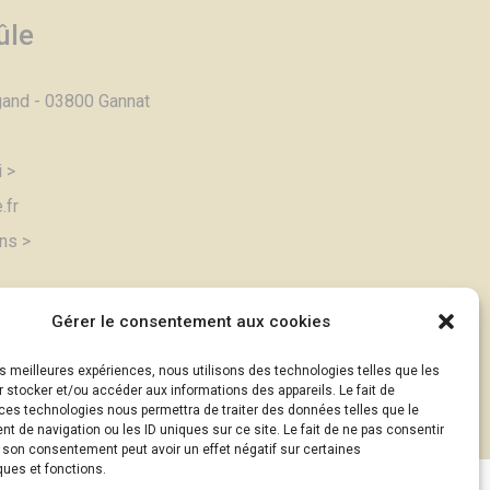
ûle
gand - 03800 Gannat
i >
.fr
ons >
025
Gérer le consentement aux cookies
om
(sauf mention contraire)
les meilleures expériences, nous utilisons des technologies telles que les
alité des données
 stocker et/ou accéder aux informations des appareils. Le fait de
ces technologies nous permettra de traiter des données telles que le
 de navigation ou les ID uniques sur ce site. Le fait de ne pas consentir
r son consentement peut avoir un effet négatif sur certaines
ques et fonctions.