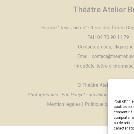
Théâtre Atelier B
Espace "Jean Jaurès" - 1 rue des frères De
Tél :
04 70 90 11 79
Contactez-nous,
cliquez ic
Email :
contac
t@theatrebule
InfosBûle, lettre d'informati
© Théâtre Atelier Bûle - 2
Photographies :
Eric Pouyet - uncaillou.blogspot.c
Pour offrir 
Mention légales
|
Politique de confidenti
cookies pour
consentir à 
comportement
ou de retire
caractéristi