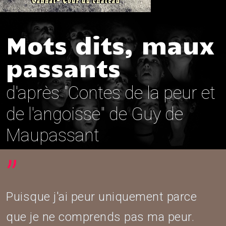
Mots dits, maux
passants
d'après "Contes de la peur et
de l'angoisse" de Guy de
Maupassant
”
Puisque j'ai peur uniquement parce
que je ne comprends pas ma peur.