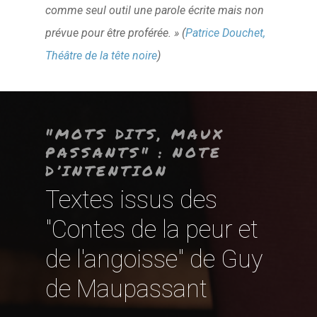
comme seul outil une parole écrite mais non
prévue pour être proférée. » (
Patrice Douchet,
Théâtre de la tête noire
)
"MOTS DITS, MAUX
PASSANTS" : NOTE
D’INTENTION
Textes issus des
"Contes de la peur et
de l'angoisse" de Guy
de Maupassant