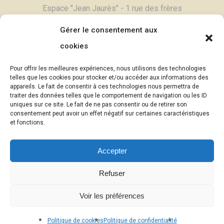
Espace "Jean Jaurès" - 1 rue des frères
Degand - 03800 Gannat
Gérer le consentement aux
Tél :
04 70 90 11 79
cookies
Contactez-nous,
cliquez ici >
Pour offrir les meilleures expériences, nous utilisons des technologies
Email :
contac
t@theatrebule.fr
telles que les cookies pour stocker et/ou accéder aux informations des
appareils. Le fait de consentir à ces technologies nous permettra de
InfosBûle, lettre d'informations >
traiter des données telles que le comportement de navigation ou les ID
uniques sur ce site. Le fait de ne pas consentir ou de retirer son
consentement peut avoir un effet négatif sur certaines caractéristiques
© Théâtre Atelier Bûle - 2025
et fonctions.
Photographies :
Eric Pouyet -
Accepter
uncaillou.blogspot.com
(sauf mention
contraire)
Refuser
Mention légales
|
Politique de confidentialité
Voir les préférences
des données
Politique de cookies
Politique de confidentialité